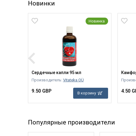
Новинки
Новинка
Новинка
ельный
Сердечные капли 95 мл
Камфор
Производитель:
Vitateka OÜ
Произво
9.50 GBP
4.50 G
В корзину
зину
Популярные производители