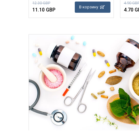
12.30 GBP
4.90 GB
В корзину
11.10 GBP
4.70 G
зину