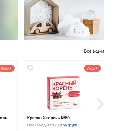
Все акции
Акция
Акция
золь
Красный корень №50
Ламинар
Производитель:
Фармгрупп
Производ