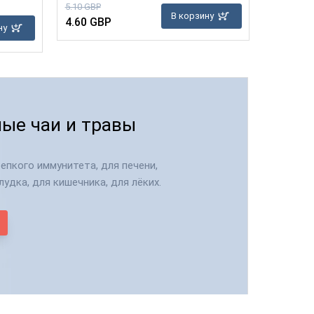
5.10 GBP
8.75 GBP
В корзину
4.60 GBP
8.10 GB
ну
ые чаи и травы
епкого иммунитета, для печени,
лудка, для кишечника, для лёких.