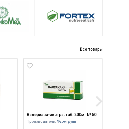
Все товары
Валериана-экстра, таб. 200мг № 50
Золотая
(Вьетна
Производитель:
Фармгрупп
Производ