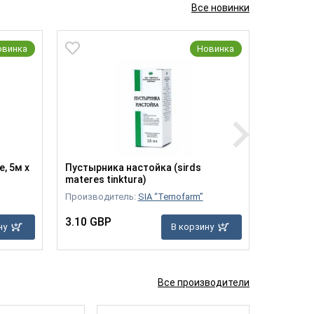
Все новинки
овинка
Новинка
, 5м х
Пустырника настойка (sirds
Атерокл
materes tinktura)
Производ
Производитель:
SIA “Ternofarm”
9.30 GB
3.10 GBP
ну
В корзину
Все производители