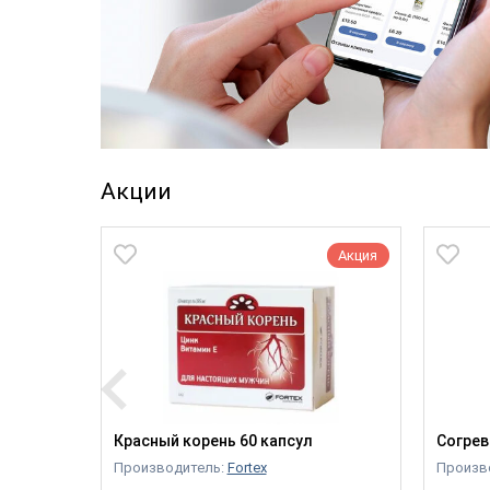
Акции
Акция
Акция
жести,
Красный корень 60 капсул
Согрев
Производитель:
Fortex
Произво