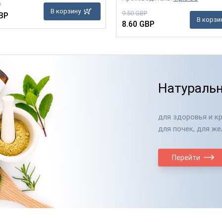
P
В корзину
9.50 GBP
BP
В корзи
8.60 GBP
Натуральн
для здоровья и кр
для почек, для же
Перейти