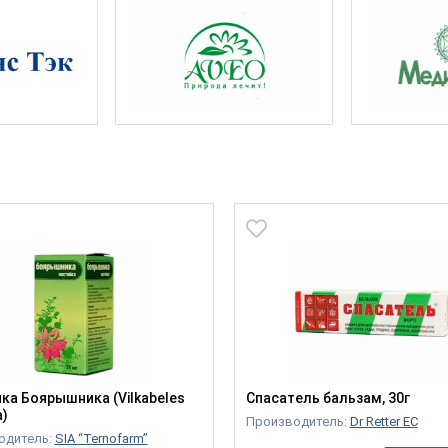
ка Боярышника (Vilkabeles
Спасатель бальзам, 30г
a)
Производитель:
Dr Retter EC
одитель:
SIA “Ternofarm”